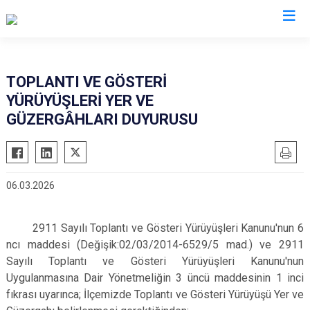
Ankara
TOPLANTI VE GÖSTERİ
YÜRÜYÜŞLERİ YER VE
Akyurt
Haymana
GÜZERGÂHLARI DUYURUSU
Altındağ
Kalecik
Ayaş
Kahramankazan
Bala
Keçiören
06.03.2026
Beypazarı
Kızılcahamam
Çamlıdere
Mamak
2911 Sayılı Toplantı ve Gösteri Yürüyüşleri Kanunu'nun 6
Çankaya
Nallıhan
ncı maddesi (Değişik:02/03/2014-6529/5 mad.) ve 2911
Çubuk
Polatlı
Sayılı Toplantı ve Gösteri Yürüyüşleri Kanunu'nun
Uygulanmasına Dair Yönetmeliğin 3 üncü maddesinin 1 inci
Elmadağ
Şereflikoçhisar
fıkrası uyarınca; İlçemizde Toplantı ve Gösteri Yürüyüşü Yer ve
Etimesgut
Sincan