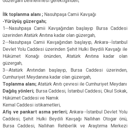
Güzergahı belirlenmesi gerektiğinden;
Evren
Yenimahalle
İlk toplanma alanı ;
Nasuhpaşa Camii Kavşağı
Gölbaşı
Pursaklar
-Yürüyüş güzergahı;
Güdül
1--Nasuhpaşa Camii Kavşağından başlayıp Bursa Caddesi
üzerinden Atatürk Anıtına kadar olan güzergah,
2--Nasuhpaşa Camii Kavşağından başlayıp, Ankara--İstanbul
Devlet Yolu Caddesi üzerinden Şehit Hulki Beydili Kavşağı ile
Hükümet Konağı önünden, Atatürk Anıtına kadar olan
güzergah,
3--Atatürk Anıtından başlayıp, Bursa Caddesi üzerinden,
Cumhuriyet Meydanına kadar olan güzergah,
Toplanma alanı;
Atatürk Anıtı çevresi ile Cumhuriyet Meydanı
Dağılış yönleri;
Bursa Caddesi, İstanbul Caddesi, Okul Sokak,
Hükümet Caddesi ve Namık
Kemal Caddesi istikametleri,
Afiş ve pankart asma yerleri;
Ankara--İstanbul Devlet Yolu
Caddesi, Şehit Hulki Beydili Kavşağı Nallıhan Otogar önü,
Bursa Caddesi, Nallıhan Rehberlik ve Araştırma Merkezi