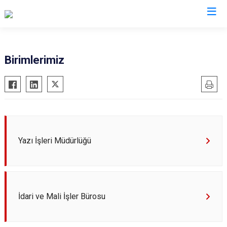
Ankara
Birimlerimiz
Akyurt
Haymana
Altındağ
Kalecik
Ayaş
Kahramankazan
Bala
Keçiören
Yazı İşleri Müdürlüğü
Beypazarı
Kızılcahamam
Çamlıdere
Mamak
Çankaya
Nallıhan
Çubuk
Polatlı
İdari ve Mali İşler Bürosu
Elmadağ
Şereflikoçhisar
Etimesgut
Sincan