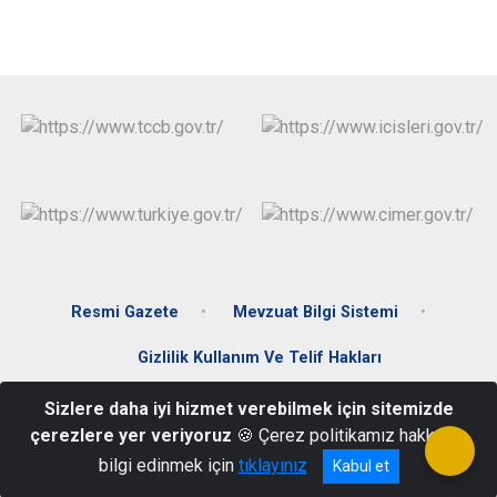
Resmi Gazete
Mevzuat Bilgi Sistemi
Gizlilik Kullanım Ve Telif Hakları
Sizlere daha iyi hizmet verebilmek için sitemizde
Yazı Mahallesi İstanbul Caddesi No: 1 Nallıhan/ANKARA
çerezlere yer veriyoruz
🍪 Çerez politikamız hakkında
0 (312) 785 10 01
bilgi edinmek için
tıklayınız
Kabul et