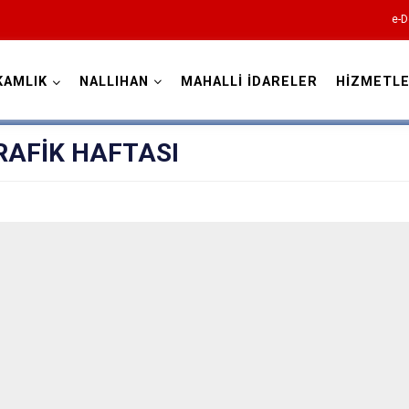
e-D
KAMLIK
NALLIHAN
MAHALLİ İDARELER
HİZMETLE
Ankara
RAFİK HAFTASI
Akyurt
Altındağ
Ayaş
Bala
Beypazarı
Çamlıdere
Çankaya