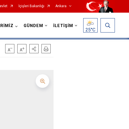
evlet
İçişleri Bakanlığı
Ankara
RİMİZ
GÜNDEM
İLETİŞİM
25
°C
Haymana
Kalecik
Kahramankazan
Keçiören
Kızılcahamam
Mamak
Nallıhan